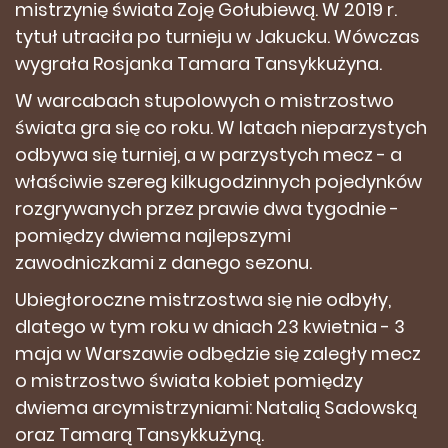
mistrzynię świata Zoję Gołubiewą. W 2019 r.
tytuł utraciła po turnieju w Jakucku. Wówczas
wygrała Rosjanka Tamara Tansykkużyna.
W warcabach stupolowych o mistrzostwo
świata gra się co roku. W latach nieparzystych
odbywa się turniej, a w parzystych mecz - a
właściwie szereg kilkugodzinnych pojedynków
rozgrywanych przez prawie dwa tygodnie -
pomiędzy dwiema najlepszymi
zawodniczkami z danego sezonu.
Ubiegłoroczne mistrzostwa się nie odbyły,
dlatego w tym roku w dniach 23 kwietnia - 3
maja w Warszawie odbędzie się zaległy mecz
o mistrzostwo świata kobiet pomiędzy
dwiema arcymistrzyniami: Natalią Sadowską
oraz Tamarą Tansykkużyną.