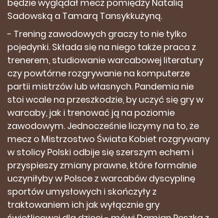
będzie wyglądał mecz pomiędzy Natalią
Sadowską a Tamarą Tansykkużyną.
- Trening zawodowych graczy to nie tylko
pojedynki. Składa się na niego także praca z
trenerem, studiowanie warcabowej literatury
czy powtórne rozgrywanie na komputerze
partii mistrzów lub własnych. Pandemia nie
stoi wcale na przeszkodzie, by uczyć się gry w
warcaby, jak i trenować ją na poziomie
zawodowym. Jednocześnie liczymy na to, że
mecz o Mistrzostwo Świata Kobiet rozgrywany
w stolicy Polski odbije się szerszym echem i
przyspieszy zmiany prawne, które formalnie
uczyniłyby w Polsce z warcabów dyscyplinę
sportów umysłowych i skończyły z
traktowaniem ich jak wyłącznie gry
świetlicowej dla dzieci - mówi Damian Reszka z